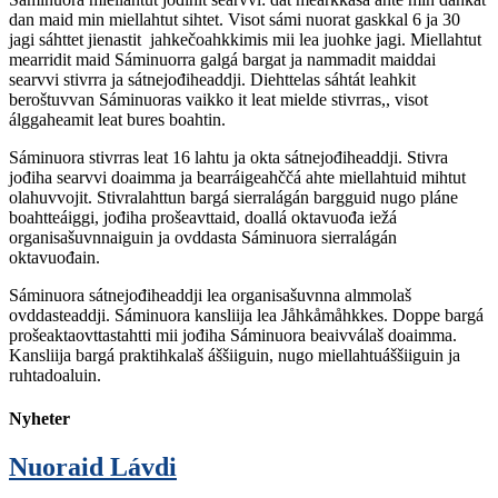
dan maid min miellahtut sihtet. Visot sámi nuorat gaskkal 6 ja 30
jagi sáhttet jienastit jahkečoahkkimis mii lea juohke jagi. Miellahtut
mearridit maid Sáminuorra galgá bargat ja nammadit maiddai
searvvi stivrra ja sátnejođiheaddji. Diehttelas sáhtát leahkit
beroštuvvan Sáminuoras vaikko it leat mielde stivrras,, visot
álggaheamit leat bures boahtin.
Sáminuora stivrras leat 16 lahtu ja okta sátnejođiheaddji. Stivra
jođiha searvvi doaimma ja bearráigeahččá ahte miellahtuid mihtut
olahuvvojit. Stivralahttun bargá sierralágán bargguid nugo pláne
boahtteáiggi, jođiha prošeavttaid, doallá oktavuođa iežá
organisašuvnnaiguin ja ovddasta Sáminuora sierralágán
oktavuođain.
Sáminuora sátnejođiheaddji lea organisašuvnna almmolaš
ovddasteaddji. Sáminuora kansliija lea Jåhkåmåhkkes. Doppe bargá
prošeaktaovttastahtti mii jođiha Sáminuora beaivválaš doaimma.
Kansliija bargá praktihkalaš áššiiguin, nugo miellahtuáššiiguin ja
ruhtadoaluin.
Nyheter
Nuoraid Lávdi