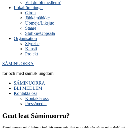
Vill du bli medlem?
Lokalföreningar
Giron
Jåhkåmåhkke
Ubmeje/Liksjuo
Staare
Stuhkie/Uppsala
Organisation
Styrelse
Kansli
Projekt
SÁMINUORRA
för och med samisk ungdom
SÁMINUORRA
BLI MEDLEM
Kontakta oss
Kontakta oss
Press/media
Geat leat Sáminuorra?
Sáminuora miellahtut jođihit searvvi: dat mearkkaša ahte min dahkat