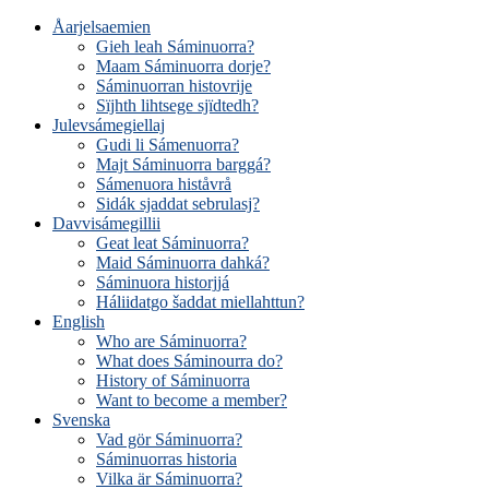
Åarjelsaemien
Gieh leah Sáminuorra?
Maam Sáminuorra dorje?
Sáminuorran histovrije
Sïjhth lihtsege sjïdtedh?
Julevsámegiellaj
Gudi li Sámenuorra?
Majt Sáminuorra barggá?
Sámenuora histåvrå
Sidák sjaddat sebrulasj?
Davvisámegillii
Geat leat Sáminuorra?
Maid Sáminuorra dahká?
Sáminuora historjjá
Háliidatgo šaddat miellahttun?
English
Who are Sáminuorra?
What does Sáminourra do?
History of Sáminuorra
Want to become a member?
Svenska
Vad gör Sáminuorra?
Sáminuorras historia
Vilka är Sáminuorra?