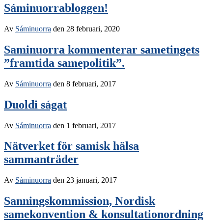
Sáminuorrabloggen!
Av
Sáminuorra
den
28 februari, 2020
Saminuorra kommenterar sametingets
”framtida samepolitik”.
Av
Sáminuorra
den
8 februari, 2017
Duoldi ságat
Av
Sáminuorra
den
1 februari, 2017
Nätverket för samisk hälsa
sammanträder
Av
Sáminuorra
den
23 januari, 2017
Sanningskommission, Nordisk
samekonvention & konsultationordning