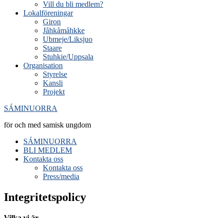
Vill du bli medlem?
Lokalföreningar
Giron
Jåhkåmåhkke
Ubmeje/Liksjuo
Staare
Stuhkie/Uppsala
Organisation
Styrelse
Kansli
Projekt
SÁMINUORRA
för och med samisk ungdom
SÁMINUORRA
BLI MEDLEM
Kontakta oss
Kontakta oss
Press/media
Integritetspolicy
Vilka vi är