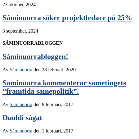
23 oktober, 2024
Sáminuorra söker projektledare på 25%
3 september, 2024
SÁMINUORRABLOGGEN
Sáminuorrabloggen!
Av
Sáminuorra
den
28 februari, 2020
Saminuorra kommenterar sametingets
”framtida samepolitik”.
Av
Sáminuorra
den
8 februari, 2017
Duoldi ságat
Av
Sáminuorra
den
1 februari, 2017