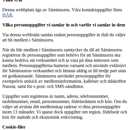
Denna webbplats ägs av Sáminuorra. Våra kontaktuppgifter finns
HÄR
.
Vilka personuppgifter vi samlar in och varför vi samlar in dem
Via denna webbsida samlas endast personuppgifter in ifall du väljer
att bli medlem i Sáminuorra.
När du blir medlem i Sáminuorra samtycker du till att Sáminuorra
registrerar de personuppgifter som behövs för att Sáminuorra ska
kunna bedriva sin verksamhet och ta vara på dina intressen som
medlem. Personuppgifterna hanteras varsamt och används exklusivt
för Sáminuorras verksamhet och lämnas aldrig ut till tredje part utan
ert godkännande. Sáminuorra använder personuppgifter för
exempelvis utskick av medlemsinformation, kallelser och tidskriften
Nuorat, samt för e-post- och SMS-sändlistor.
Uppgifter som registreras är namn, adress, telefonnummer,
mobilnummer, email, personnummer, födelsedatum och kön. Om du
väljer att avsluta ditt medlemskap raderar vi dina personuppgifter
inom 13 månader. Vi sparar dock uppgifter om region, födelseår och
kön för statistik och ekonomisk redovisning.
Cookie-filer