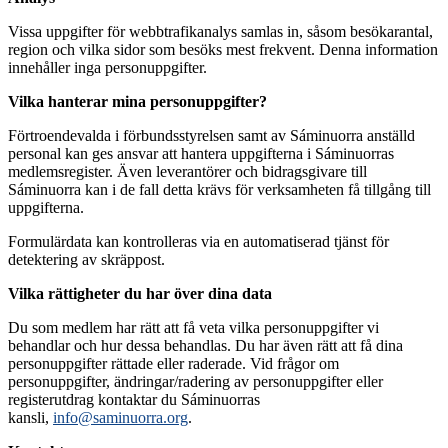
Vissa uppgifter för webbtrafikanalys samlas in, såsom besökarantal,
region och vilka sidor som besöks mest frekvent. Denna information
innehåller inga personuppgifter.
Vilka hanterar mina personuppgifter?
Förtroendevalda i förbundsstyrelsen samt av Sáminuorra anställd
personal kan ges ansvar att hantera uppgifterna i Sáminuorras
medlemsregister. Även leverantörer och bidragsgivare till
Sáminuorra kan i de fall detta krävs för verksamheten få tillgång till
uppgifterna.
Formulärdata kan kontrolleras via en automatiserad tjänst för
detektering av skräppost.
Vilka rättigheter du har över dina data
Du som medlem har rätt att få veta vilka personuppgifter vi
behandlar och hur dessa behandlas. Du har även rätt att få dina
personuppgifter rättade eller raderade. Vid frågor om
personuppgifter, ändringar/radering av personuppgifter eller
registerutdrag kontaktar du Sáminuorras
kansli,
info@saminuorra.org
.