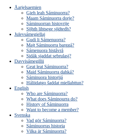
Åarjelsaemien
Gieh leah Sáminuorra?
Maam Sáminuorra dorje?
Sáminuorran histovrije
Sïjhth lihtsege sjïdtedh?
Julevsámegiellaj
Gudi li Sámenuorra?
Majt Sáminuorra barggá?
Sámenuora histåvrå
Sidák sjaddat sebrulasj?
Davvisámegillii
Geat leat Sáminuorra?
Maid Sáminuorra dahká?
Sáminuora historjjá
Háliidatgo šaddat miellahttun?
English
Who are Sáminuorra?
What does Sáminourra do?
History of Sáminuorra
Want to become a member?
Svenska
Vad gör Sáminuorra?
Sáminuorras historia
Vilka är Sáminuorra?