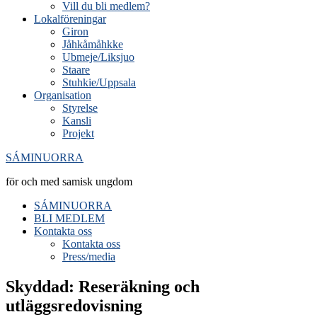
Vill du bli medlem?
Lokalföreningar
Giron
Jåhkåmåhkke
Ubmeje/Liksjuo
Staare
Stuhkie/Uppsala
Organisation
Styrelse
Kansli
Projekt
SÁMINUORRA
för och med samisk ungdom
SÁMINUORRA
BLI MEDLEM
Kontakta oss
Kontakta oss
Press/media
Skyddad: Reseräkning och
utläggsredovisning