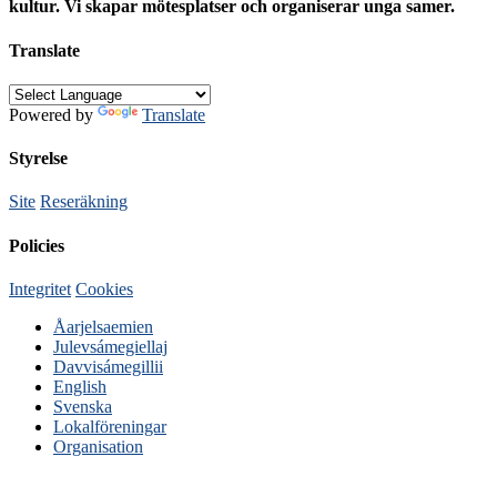
kultur. Vi skapar mötesplatser och organiserar unga samer.
Translate
Powered by
Translate
Styrelse
Site
Reseräkning
Policies
Integritet
Cookies
Åarjelsaemien
Julevsámegiellaj
Davvisámegillii
English
Svenska
Lokalföreningar
Organisation