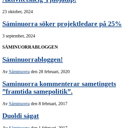
23 oktober, 2024
Sáminuorra söker projektledare på 25%
3 september, 2024
SÁMINUORRABLOGGEN
Sáminuorrabloggen!
Av
Sáminuorra
den
28 februari, 2020
Saminuorra kommenterar sametingets
”framtida samepolitik”.
Av
Sáminuorra
den
8 februari, 2017
Duoldi ságat
Av
Sáminuorra
den
1 februari, 2017