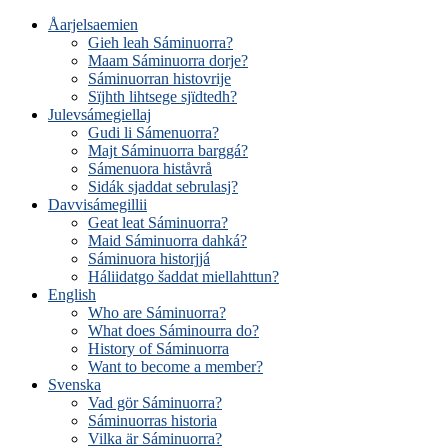
Åarjelsaemien
Gieh leah Sáminuorra?
Maam Sáminuorra dorje?
Sáminuorran histovrije
Sïjhth lihtsege sjïdtedh?
Julevsámegiellaj
Gudi li Sámenuorra?
Majt Sáminuorra barggá?
Sámenuora histåvrå
Sidák sjaddat sebrulasj?
Davvisámegillii
Geat leat Sáminuorra?
Maid Sáminuorra dahká?
Sáminuora historjjá
Háliidatgo šaddat miellahttun?
English
Who are Sáminuorra?
What does Sáminourra do?
History of Sáminuorra
Want to become a member?
Svenska
Vad gör Sáminuorra?
Sáminuorras historia
Vilka är Sáminuorra?