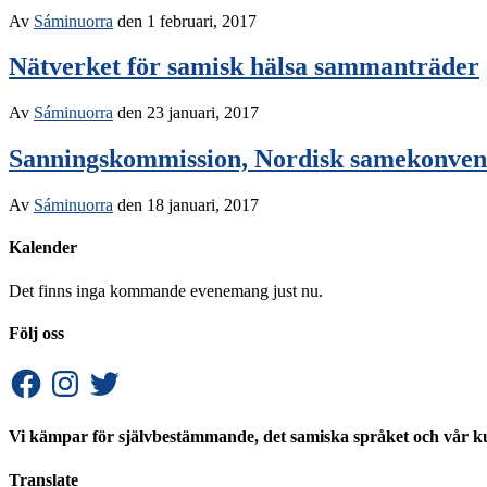
Av
Sáminuorra
den
1 februari, 2017
Nätverket för samisk hälsa sammanträder
Av
Sáminuorra
den
23 januari, 2017
Sanningskommission, Nordisk samekonvent
Av
Sáminuorra
den
18 januari, 2017
Kalender
Det finns inga kommande evenemang just nu.
Följ oss
Facebook
Instagram
Twitter
Vi kämpar för självbestämmande, det samiska språket och vår ku
Translate