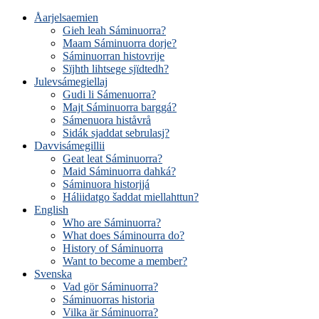
Åarjelsaemien
Gieh leah Sáminuorra?
Maam Sáminuorra dorje?
Sáminuorran histovrije
Sïjhth lihtsege sjïdtedh?
Julevsámegiellaj
Gudi li Sámenuorra?
Majt Sáminuorra barggá?
Sámenuora histåvrå
Sidák sjaddat sebrulasj?
Davvisámegillii
Geat leat Sáminuorra?
Maid Sáminuorra dahká?
Sáminuora historjjá
Háliidatgo šaddat miellahttun?
English
Who are Sáminuorra?
What does Sáminourra do?
History of Sáminuorra
Want to become a member?
Svenska
Vad gör Sáminuorra?
Sáminuorras historia
Vilka är Sáminuorra?