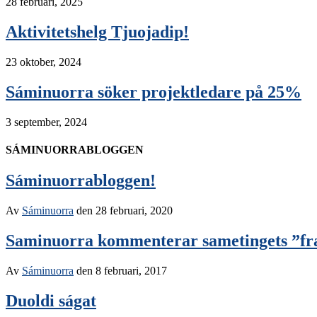
28 februari, 2025
Aktivitetshelg Tjuojadip!
23 oktober, 2024
Sáminuorra söker projektledare på 25%
3 september, 2024
SÁMINUORRABLOGGEN
Sáminuorrabloggen!
Av
Sáminuorra
den
28 februari, 2020
Saminuorra kommenterar sametingets ”fra
Av
Sáminuorra
den
8 februari, 2017
Duoldi ságat