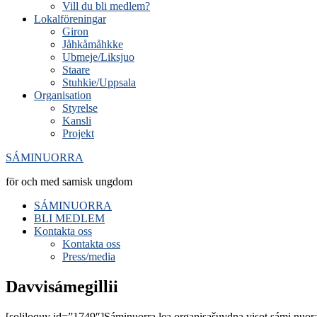
Vill du bli medlem?
Lokalföreningar
Giron
Jåhkåmåhkke
Ubmeje/Liksjuo
Staare
Stuhkie/Uppsala
Organisation
Styrelse
Kansli
Projekt
SÁMINUORRA
för och med samisk ungdom
SÁMINUORRA
BLI MEDLEM
Kontakta oss
Kontakta oss
Press/media
Davvisámegillii
[soliloquy id=”1749″]Sáminuorra lea organisašuvdna visot sámi nuoraid 