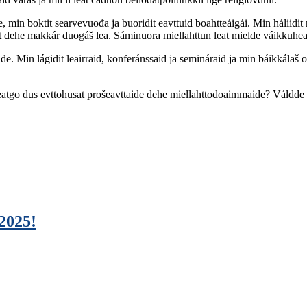
min boktit searvevuođa ja buoridit eavttuid boahtteáigái. Min háliidit na
eret dehe makkár duogáš lea. Sáminuora miellahttun leat mielde váikkuhea
e. Min lágidit leairraid, konferánssaid ja semináraid ja min báikkálaš o
Leatgo dus evttohusat prošeavttaide dehe miellahttodoaimmaide? Váldde 
2025!