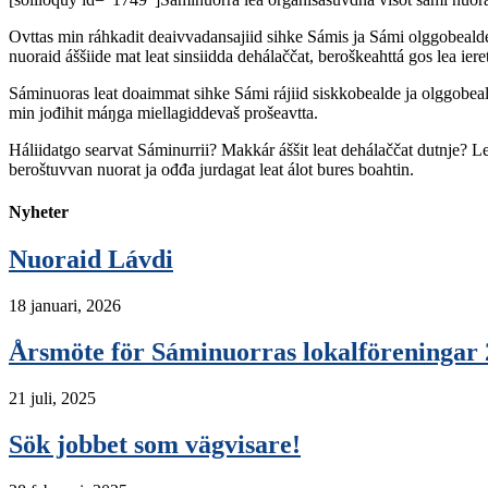
Ovttas min ráhkadit deaivvadansajiid sihke Sámis ja Sámi olggobealde, 
nuoraid áššiide mat leat sinsiidda dehálaččat, beroškeahttá gos lea i
Sáminuoras leat doaimmat sihke Sámi rájiid siskkobealde ja olggobeald
min jođihit máŋga miellagiddevaš prošeavtta.
Háliidatgo searvat Sáminurrii? Makkár áššit leat dehálaččat dutnje? 
beroštuvvan nuorat ja ođđa jurdagat leat álot bures boahtin.
Nyheter
Nuoraid Lávdi
18 januari, 2026
Årsmöte för Sáminuorras lokalföreningar 
21 juli, 2025
Sök jobbet som vägvisare!