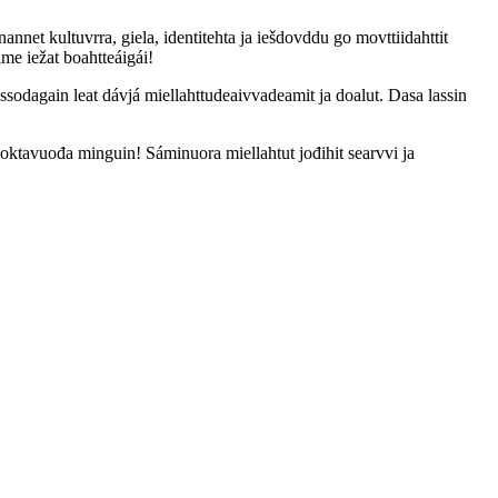
nnet kultuvrra, giela, identitehta ja iešdovddu go movttiidahttit
me iežat boahtteáigái!
ssodagain leat dávjá miellahttudeaivvadeamit ja doalut. Dasa lassin
oktavuođa minguin! Sáminuora miellahtut jođihit searvvi ja