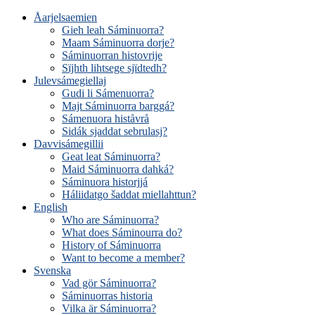
Åarjelsaemien
Gieh leah Sáminuorra?
Maam Sáminuorra dorje?
Sáminuorran histovrije
Sïjhth lihtsege sjïdtedh?
Julevsámegiellaj
Gudi li Sámenuorra?
Majt Sáminuorra barggá?
Sámenuora histåvrå
Sidák sjaddat sebrulasj?
Davvisámegillii
Geat leat Sáminuorra?
Maid Sáminuorra dahká?
Sáminuora historjjá
Háliidatgo šaddat miellahttun?
English
Who are Sáminuorra?
What does Sáminourra do?
History of Sáminuorra
Want to become a member?
Svenska
Vad gör Sáminuorra?
Sáminuorras historia
Vilka är Sáminuorra?