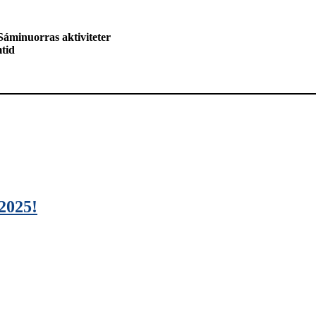
Sáminuorras aktiviteter
tid
2025!