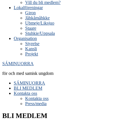
Vill du bli medlem?
Lokalföreningar
Giron
Jåhkåmåhkke
Ubmeje/Liksjuo
Staare
Stuhkie/Uppsala
Organisation
Styrelse
Kansli
Projekt
SÁMINUORRA
för och med samisk ungdom
SÁMINUORRA
BLI MEDLEM
Kontakta oss
Kontakta oss
Press/media
BLI MEDLEM