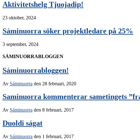
Aktivitetshelg Tjuojadip!
23 oktober, 2024
Sáminuorra söker projektledare på 25%
3 september, 2024
SÁMINUORRABLOGGEN
Sáminuorrabloggen!
Av
Sáminuorra
den
28 februari, 2020
Saminuorra kommenterar sametingets ”fra
Av
Sáminuorra
den
8 februari, 2017
Duoldi ságat
Av
Sáminuorra
den
1 februari, 2017