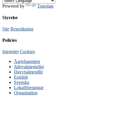
Powered by
Translate
Styrelse
Site
Reseräkning
Policies
Integritet
Cookies
Åarjelsaemien
Julevsámegiellaj
Davvisámegillii
English
Svenska
Lokalföreningar
Organisation