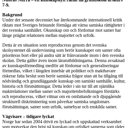
7-9.
Bakgrund
Under det senaste decenniet har återkommande internationell kritik
riktats mot Sveriges bristande förmåga att värna samiska rättigheter i
det svenska samhället. Okunskap om och fördomar mot samer har
länge präglat relationen mellan majoritet och urfolk.
Detta är en situation som reproduceras genom det svenska
skolsystemet då undervisning som berör kunskaper om samer ofta
prioriteras bort eller på andra sätt är frånvarande inom i den svenska
skolan. Detta gäller även inom lärarutbildningarna. Denna avsaknad
av kunskapsförmedling medför att fördomar och generaliseringar
förmedlas, vilket i längden innebär att politiker och makthavare
riskerar fatta beslut som berör samiska frågor utan att ha tillgång till
nödvändig och grundläggande kunskap om samiskt samhälle, kultur,
historia och förutsättningar. Detta leder i sin tur till att ojämlika
maktrelationer mellan samer och majoritetsbefolkningen förstärks
och reproduceras, vilket vittnar om en omfattande och djupgående
strukturell diskriminering som påverkar samiska ungdomars
förutsättningar, samer som urfolk, samebyar och enskilda samer.
Vägvisare – tidigare lyckat
Norge har sedan 2004 drivit en lyckad och uppskattad verksamhet
som motverkar den brist på kunskap om urfolket samerna som råder.