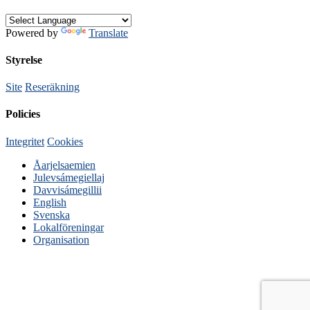
Powered by
Translate
Styrelse
Site
Reseräkning
Policies
Integritet
Cookies
Åarjelsaemien
Julevsámegiellaj
Davvisámegillii
English
Svenska
Lokalföreningar
Organisation