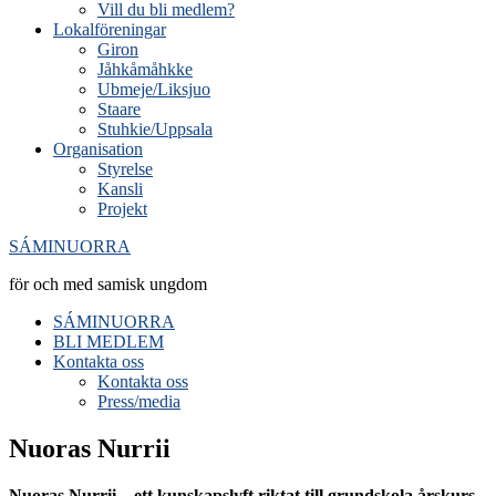
Vill du bli medlem?
Lokalföreningar
Giron
Jåhkåmåhkke
Ubmeje/Liksjuo
Staare
Stuhkie/Uppsala
Organisation
Styrelse
Kansli
Projekt
SÁMINUORRA
för och med samisk ungdom
SÁMINUORRA
BLI MEDLEM
Kontakta oss
Kontakta oss
Press/media
Nuoras Nurrii
Nuoras Nurrii – ett kunskapslyft riktat till grundskola årskurs