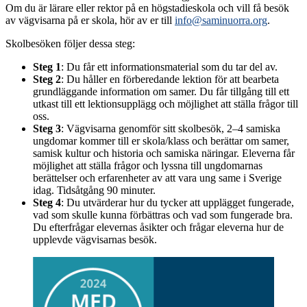
Om du är lärare eller rektor på en högstadieskola och vill få besök
av vägvisarna på er skola, hör av er till
info@saminuorra.org
.
Skolbesöken följer dessa steg:
Steg 1
: Du får ett informationsmaterial som du tar del av.
Steg 2
: Du håller en förberedande lektion för att bearbeta
grundläggande information om samer. Du får tillgång till ett
utkast till ett lektionsupplägg och möjlighet att ställa frågor till
oss.
Steg 3
: Vägvisarna genomför sitt skolbesök, 2–4 samiska
ungdomar kommer till er skola/klass och berättar om samer,
samisk kultur och historia och samiska näringar. Eleverna får
möjlighet att ställa frågor och lyssna till ungdomarnas
berättelser och erfarenheter av att vara ung same i Sverige
idag. Tidsåtgång 90 minuter.
Steg 4
: Du utvärderar hur du tycker att upplägget fungerade,
vad som skulle kunna förbättras och vad som fungerade bra.
Du efterfrågar elevernas åsikter och frågar eleverna hur de
upplevde vägvisarnas besök.