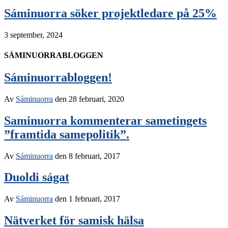
Sáminuorra söker projektledare på 25%
3 september, 2024
SÁMINUORRABLOGGEN
Sáminuorrabloggen!
Av
Sáminuorra
den
28 februari, 2020
Saminuorra kommenterar sametingets
”framtida samepolitik”.
Av
Sáminuorra
den
8 februari, 2017
Duoldi ságat
Av
Sáminuorra
den
1 februari, 2017
Nätverket för samisk hälsa