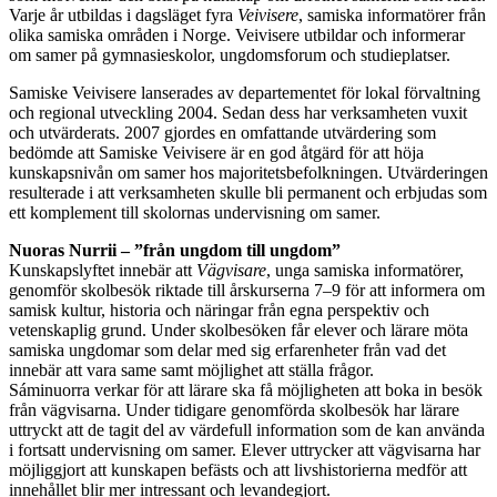
Varje år utbildas i dagsläget fyra
Veivisere
, samiska informatörer från
olika samiska områden i Norge. Veivisere utbildar och informerar
om samer på gymnasieskolor, ungdomsforum och studieplatser.
Samiske Veivisere lanserades av departementet för lokal förvaltning
och regional utveckling 2004. Sedan dess har verksamheten vuxit
och utvärderats. 2007 gjordes en omfattande utvärdering som
bedömde att Samiske Veivisere är en god åtgärd för att höja
kunskapsnivån om samer hos majoritetsbefolkningen. Utvärderingen
resulterade i att verksamheten skulle bli permanent och erbjudas som
ett komplement till skolornas undervisning om samer.
Nuoras Nurrii – ”från ungdom till ungdom”
Kunskapslyftet innebär att
Vägvisare
, unga samiska informatörer,
genomför skolbesök riktade till årskurserna 7–9 för att informera om
samisk kultur, historia och näringar från egna perspektiv och
vetenskaplig grund. Under skolbesöken får elever och lärare möta
samiska ungdomar som delar med sig erfarenheter från vad det
innebär att vara same samt möjlighet att ställa frågor.
Sáminuorra verkar för att lärare ska få möjligheten att boka in besök
från vägvisarna. Under tidigare genomförda skolbesök har lärare
uttryckt att de tagit del av värdefull information som de kan använda
i fortsatt undervisning om samer. Elever uttrycker att vägvisarna har
möjliggjort att kunskapen befästs och att livshistorierna medför att
innehållet blir mer intressant och levandegjort.