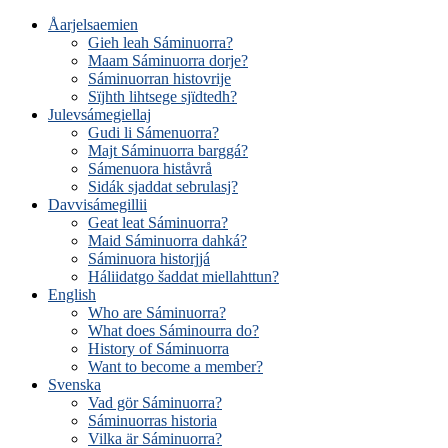
Åarjelsaemien
Gieh leah Sáminuorra?
Maam Sáminuorra dorje?
Sáminuorran histovrije
Sïjhth lihtsege sjïdtedh?
Julevsámegiellaj
Gudi li Sámenuorra?
Majt Sáminuorra barggá?
Sámenuora histåvrå
Sidák sjaddat sebrulasj?
Davvisámegillii
Geat leat Sáminuorra?
Maid Sáminuorra dahká?
Sáminuora historjjá
Háliidatgo šaddat miellahttun?
English
Who are Sáminuorra?
What does Sáminourra do?
History of Sáminuorra
Want to become a member?
Svenska
Vad gör Sáminuorra?
Sáminuorras historia
Vilka är Sáminuorra?