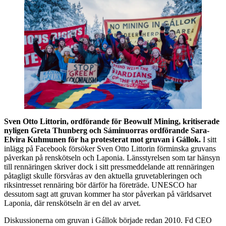
Sven Otto Littorin, ordförande för Beowulf Mining, kritiserade
nyligen Greta Thunberg och Sáminuorras ordförande Sara-
Elvira Kuhmunen för ha protesterat mot gruvan i Gállok.
I sitt
inlägg på Facebook försöker Sven Otto Littorin förminska gruvans
påverkan på renskötseln och Laponia. Länsstyrelsen som tar hänsyn
till rennäringen skriver dock i sitt pressmeddelande att rennäringen
påtagligt skulle försvåras av den aktuella gruvetableringen och
riksintresset rennäring bör därför ha företräde. UNESCO har
dessutom sagt att gruvan kommer ha stor påverkan på världsarvet
Laponia, där renskötseln är en del av arvet.
Diskussionerna om gruvan i Gállok började redan 2010. Fd CEO