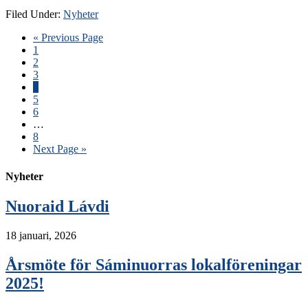
Filed Under:
Nyheter
« Previous Page
1
2
3
4
5
6
…
8
Next Page »
Nyheter
Nuoraid Lávdi
18 januari, 2026
Årsmöte för Sáminuorras lokalföreningar
2025!