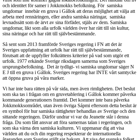
och identitet för samer i Jokkmokks befolkning. För samiska
ungdomar innebär en gruva i Gállok att deras möjlighet att välja att
arbeta med rennäringen, eller andra samiska näringar, samiska
levnadssätt som de ärvt av sina förfäder, stjäls av dem. Samiska
ungdomar, likt som alla urfolk världen över har rätt till sin kultur,
sina näringar och har rätt till självbestämmande.
Så sent som 2013 framförde Sveriges regering i FN att det är
Sveriges uppfattning att urfolk har rätt till självbestämmande,
förutsatt att de uppfyller folkrättens kriterier på vad som utgör ett
urfolk. 1977 erkände Sverige riksdagen samerna som Sveriges
ursprungsbefolkning. Det är tydligt- vi samiska ungdomar säger N
E J till en gruva i Gállok. Sveriges regering har INTE vårt samtycke
att öppna gruva på våra marker.
Vi har inte bara rätten på vår sida, men även rimligheten. Det beslut
som ska tas i frågan om en gruvetablering i Gállok kommer påverka
kommande generationers framtid. Det kommer inte bara påverka
Jokkmokksområdet, utan även övriga Sápmi eftersom detta beslut är
en symbol för hur samiska rättigheter behandlas av Sverige och den
sittande regeringen. Därför undrar vi var du Jeanette står i denna
fråga. Du som fått ansvar att föra samernas talan i regeringen, och
som ska värna den samiska kulturen. Vi uppmanar dig att visa
världen att du och din regering respekterar de internationella
åtaganden som Sverige ställt sig bakom. Att visa det svenska folket