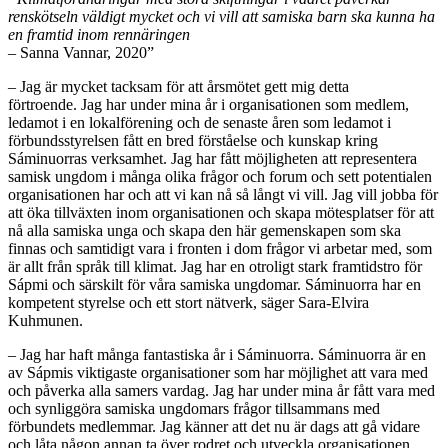
renskötseln väldigt mycket och vi vill att samiska barn ska kunna ha
en framtid inom rennäringen
– Sanna Vannar, 2020”
– Jag är mycket tacksam för att årsmötet gett mig detta
förtroende. Jag har under mina år i organisationen som medlem,
ledamot i en lokalförening och de senaste åren som ledamot i
förbundsstyrelsen fått en bred förståelse och kunskap kring
Sáminuorras verksamhet. Jag har fått möjligheten att representera
samisk ungdom i många olika frågor och forum och sett potentialen
organisationen har och att vi kan nå så långt vi vill. Jag vill jobba för
att öka tillväxten inom organisationen och skapa mötesplatser för att
nå alla samiska unga och skapa den här gemenskapen som ska
finnas och samtidigt vara i fronten i dom frågor vi arbetar med, som
är allt från språk till klimat. Jag har en otroligt stark framtidstro för
Sápmi och särskilt för våra samiska ungdomar. Sáminuorra har en
kompetent styrelse och ett stort nätverk, säger Sara-Elvira
Kuhmunen.
– Jag har haft många fantastiska år i Sáminuorra. Sáminuorra är en
av Sápmis viktigaste organisationer som har möjlighet att vara med
och påverka alla samers vardag. Jag har under mina år fått vara med
och synliggöra samiska ungdomars frågor tillsammans med
förbundets medlemmar. Jag känner att det nu är dags att gå vidare
och låta någon annan ta över rodret och utveckla organisationen