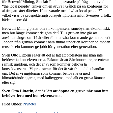
för Beowulf Mining, Sinclair Poulton, svarade på frågan om vad
“the local people” tänker om en gruva i Gállok på en konferens för
aktieägare året därefter. Han svarade med “what local people?”
vilket visar på prospekteringsbolagets ignorans inför Sveriges urfolk,
både nu som då.
Beowulf Mining pratar om att kompensera samebyarna ekonomiskt,
men hur länge kommer de göra det? Tills gruvan inte går att
använda längre om 14 år eller för alla våra kommande generationer?
Jobben från gruvan kommer bara finnas under en kort period medan
renskötseln kommer ge jobb för generation efter generation.
Sven Otto Littorin säger att det är lätt att protestera när man inte
behöver ta konsekvenserna. Faktum är att Sáminuorra representerar
samisk ungdom, och det är vi som kommer behöva ta
konsekvenserna. Vi protesterar, för det är vår framtid det handlar
om. Det är vi ungdomar som kommer behöva leva med
klimatförändringarna, med kalhyggena, med allt en gruva lämnar
efter sig.
Sven Otto Littorin, det är lätt att öppna en gruva när man inte
behöver leva med konsekvenserna.
Filed Under:
Nyheter