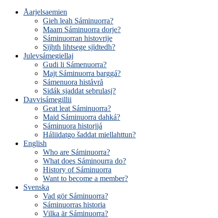
Åarjelsaemien
Gieh leah Sáminuorra?
Maam Sáminuorra dorje?
Sáminuorran histovrije
Sïjhth lihtsege sjïdtedh?
Julevsámegiellaj
Gudi li Sámenuorra?
Majt Sáminuorra barggá?
Sámenuora histåvrå
Sidák sjaddat sebrulasj?
Davvisámegillii
Geat leat Sáminuorra?
Maid Sáminuorra dahká?
Sáminuora historjjá
Háliidatgo šaddat miellahttun?
English
Who are Sáminuorra?
What does Sáminourra do?
History of Sáminuorra
Want to become a member?
Svenska
Vad gör Sáminuorra?
Sáminuorras historia
Vilka är Sáminuorra?