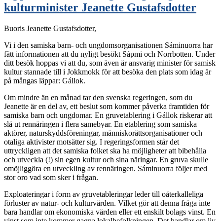
kulturminister Jeanette Gustafsdotter
Buoris Jeanette Gustafsdotter,
Vi i den samiska barn- och ungdomsorganisationen Sáminuorra har
fått informationen att du nyligt besökt Sápmi och Norrbotten. Under
ditt besök hoppas vi att du, som även är ansvarig minister för samisk
kultur stannade till i Jokkmokk för att besöka den plats som idag är
på mångas läppar: Gállok.
Om mindre än en månad tar den svenska regeringen, som du
Jeanette är en del av, ett beslut som kommer påverka framtiden för
samiska barn och ungdomar. En gruvetablering i Gállok riskerar att
slå ut rennäringen i flera samebyar. En etablering som samiska
aktörer, naturskyddsföreningar, människorättsorganisationer och
otaliga aktivister motsätter sig. I regeringsformen står det
uttryckligen att det samiska folket ska ha möjligheter att bibehålla
och utveckla (!) sin egen kultur och sina näringar. En gruva skulle
omöjliggöra en utveckling av rennäringen. Sáminuorra följer med
stor oro vad som sker i frågan.
Exploateringar i form av gruvetableringar leder till oåterkalleliga
förluster av natur- och kulturvärden. Vilket gör att denna fråga inte
bara handlar om ekonomiska värden eller ett enskilt bolags vinst. En
vinst som inte kommer gagna lokalbefolkningen. Det handlar om liv