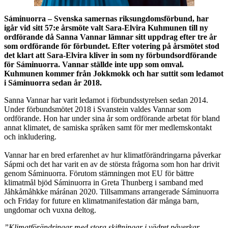
Sáminuorra – Svenska samernas riksungdomsförbund, har
igår vid sitt 57:e årsmöte valt Sara-Elvira Kuhmunen till ny
ordförande då Sanna Vannar lämnar sitt uppdrag efter tre år
som ordförande för förbundet. Efter votering på årsmötet stod
det klart att Sara-Elvira kliver in som ny förbundsordförande
för Sáminuorra. Vannar ställde inte upp som omval.
Kuhmunen kommer från Jokkmokk och har suttit som ledamot
i Sáminuorra sedan år 2018.
Sanna Vannar har varit ledamot i förbundsstyrelsen sedan 2014.
Under förbundsmötet 2018 i Svanstein valdes Vannar som
ordförande. Hon har under sina år som ordförande arbetat för bland
annat klimatet, de samiska språken samt för mer medlemskontakt
och inkludering.
Vannar har en bred erfarenhet av hur klimatförändringarna påverkar
Sápmi och det har varit en av de största frågorna som hon har drivit
genom Sáminuorra. Förutom stämningen mot EU för bättre
klimatmål bjöd Sáminuorra in Greta Thunberg i samband med
Jåhkåmåhkke máránan 2020. Tillsammans arrangerade Sáminuorra
och Friday for future en klimatmanifestation där många barn,
ungdomar och vuxna deltog.
”Klimatförändringar med stora skiftningar i vädret påverkar