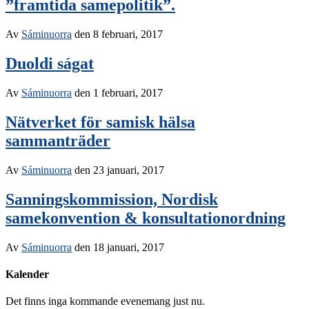
”framtida samepolitik”.
Av
Sáminuorra
den
8 februari, 2017
Duoldi ságat
Av
Sáminuorra
den
1 februari, 2017
Nätverket för samisk hälsa
sammanträder
Av
Sáminuorra
den
23 januari, 2017
Sanningskommission, Nordisk
samekonvention & konsultationordning
Av
Sáminuorra
den
18 januari, 2017
Kalender
Det finns inga kommande evenemang just nu.