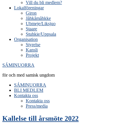
Vill du bli medlem?
Lokalföreningar
Giron
Jåhkåmåhkke
Ubmeje/Liksjuo
Staare
Stuhkie/Uppsala
Organisation
Styrelse
Kansli
Projekt
SÁMINUORRA
för och med samisk ungdom
SÁMINUORRA
BLI MEDLEM
Kontakta oss
Kontakta oss
Press/media
Kallelse till årsmöte 2022