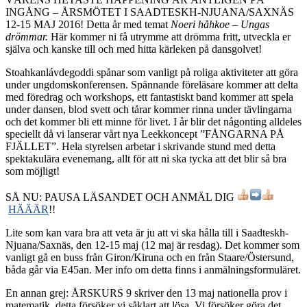
INGÅNG – ÅRSMÖTET I SAADTESKH-NJUANA/SAXNÄS
12-15 MAJ 2016! Detta år med temat
Noeri håhkoe – Ungas
drömmar.
Här kommer ni få utrymme att drömma fritt, utveckla er
själva och kanske till och med hitta kärleken på dansgolvet!
Stoahkanlávdegoddi spånar som vanligt på roliga aktiviteter att göra
under ungdomskonferensen. Spännande föreläsare kommer att delta
med föredrag och workshops, ett fantastiskt band kommer att spela
under dansen, blod svett och tårar kommer rinna under tävlingarna
och det kommer bli ett minne för livet. I år blir det någonting alldeles
speciellt då vi lanserar vårt nya Leekkoncept ”FÅNGARNA PÅ
FJÄLLET”. Hela styrelsen arbetar i skrivande stund med detta
spektakulära evenemang, allt för att ni ska tycka att det blir så bra
som möjligt!
SÅ NU: PAUSA LÄSANDET OCH ANMÄL DIG
HÄÄÄR
!!
Lite som kan vara bra att veta är ju att vi ska hålla till i Saadteskh-
Njuana/Saxnäs, den 12-15 maj (12 maj är resdag). Det kommer som
vanligt gå en buss från Giron/Kiruna och en från Staare/Östersund,
båda går via E45an. Mer info om detta finns i anmälningsformuläret.
En annan grej: ÅRSKURS 9 skriver den 13 maj nationella prov i
matematik, detta försöker vi såklart att lösa. Vi försöker göra det