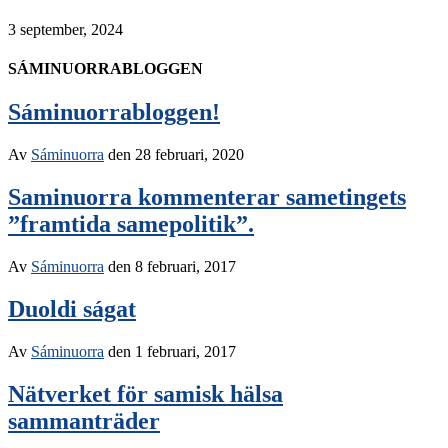
3 september, 2024
SÁMINUORRABLOGGEN
Sáminuorrabloggen!
Av
Sáminuorra
den
28 februari, 2020
Saminuorra kommenterar sametingets
”framtida samepolitik”.
Av
Sáminuorra
den
8 februari, 2017
Duoldi ságat
Av
Sáminuorra
den
1 februari, 2017
Nätverket för samisk hälsa
sammanträder