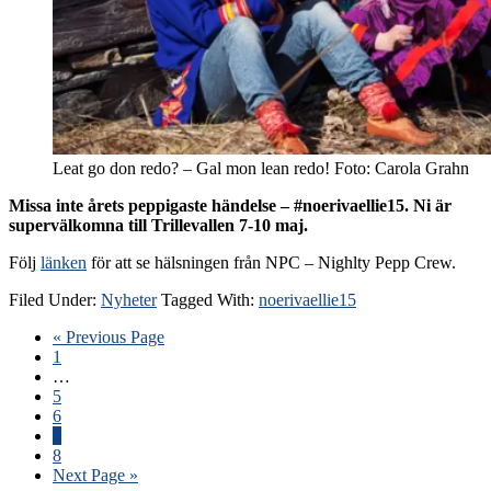
Leat go don redo? – Gal mon lean redo! Foto: Carola Grahn
Missa inte årets peppigaste händelse – #noerivaellie15. Ni är
supervälkomna till Trillevallen 7-10 maj.
Följ
länken
för att se hälsningen från NPC – Nighlty Pepp Crew.
Filed Under:
Nyheter
Tagged With:
noerivaellie15
« Previous Page
1
…
5
6
7
8
Next Page »