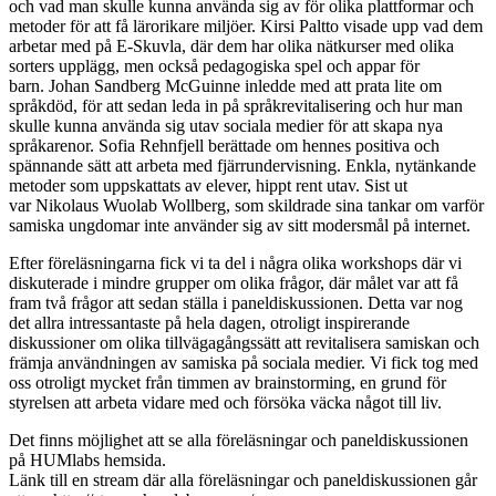
och vad man skulle kunna använda sig av för olika plattformar och
metoder för att få lärorikare miljöer. Kirsi Paltto visade upp vad dem
arbetar med på E-Skuvla, där dem har olika nätkurser med olika
sorters upplägg, men också pedagogiska spel och appar för
barn. Johan Sandberg McGuinne inledde med att prata lite om
språkdöd, för att sedan leda in på språkrevitalisering och hur man
skulle kunna använda sig utav sociala medier för att skapa nya
språkarenor. Sofia Rehnfjell berättade om hennes positiva och
spännande sätt att arbeta med fjärrundervisning. Enkla, nytänkande
metoder som uppskattats av elever, hippt rent utav. Sist ut
var Nikolaus Wuolab Wollberg, som skildrade sina tankar om varför
samiska ungdomar inte använder sig av sitt modersmål på internet.
Efter föreläsningarna fick vi ta del i några olika workshops där vi
diskuterade i mindre grupper om olika frågor, där målet var att få
fram två frågor att sedan ställa i paneldiskussionen. Detta var nog
det allra intressantaste på hela dagen, otroligt inspirerande
diskussioner om olika tillvägagångssätt att revitalisera samiskan och
främja användningen av samiska på sociala medier. Vi fick tog med
oss otroligt mycket från timmen av brainstorming, en grund för
styrelsen att arbeta vidare med och försöka väcka något till liv.
Det finns möjlighet att se alla föreläsningar och paneldiskussionen
på HUMlabs hemsida.
Länk till en stream där alla föreläsningar och paneldiskussionen går