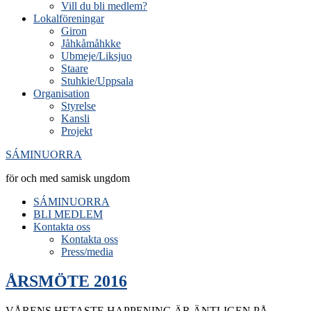
Vill du bli medlem?
Lokalföreningar
Giron
Jåhkåmåhkke
Ubmeje/Liksjuo
Staare
Stuhkie/Uppsala
Organisation
Styrelse
Kansli
Projekt
SÁMINUORRA
för och med samisk ungdom
SÁMINUORRA
BLI MEDLEM
Kontakta oss
Kontakta oss
Press/media
ÅRSMÖTE 2016
VÅRENS HETASTE HAPPENING ÄR ÄNTLIGEN PÅ