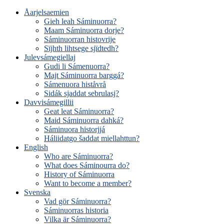
Åarjelsaemien
Gieh leah Sáminuorra?
Maam Sáminuorra dorje?
Sáminuorran histovrije
Sïjhth lihtsege sjïdtedh?
Julevsámegiellaj
Gudi li Sámenuorra?
Majt Sáminuorra barggá?
Sámenuora histåvrå
Sidák sjaddat sebrulasj?
Davvisámegillii
Geat leat Sáminuorra?
Maid Sáminuorra dahká?
Sáminuora historjjá
Háliidatgo šaddat miellahttun?
English
Who are Sáminuorra?
What does Sáminourra do?
History of Sáminuorra
Want to become a member?
Svenska
Vad gör Sáminuorra?
Sáminuorras historia
Vilka är Sáminuorra?