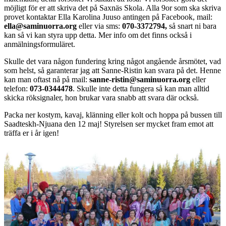
möjligt för er att skriva det på Saxnäs Skola. Alla 9or som ska skriva
provet kontaktar Ella Karolina Juuso antingen på Facebook, mail:
ella@saminuorra.org
eller via sms:
070-3372794,
så snart ni bara
kan så vi kan styra upp detta. Mer info om det finns också i
anmälningsformuläret.
Skulle det vara någon fundering kring något angående årsmötet, vad
som helst, så garanterar jag att Sanne-Ristin kan svara på det. Henne
kan man oftast nå på mail:
sanne-ristin@saminuorra.org
eller
telefon:
073-0344478
. Skulle inte detta fungera så kan man alltid
skicka röksignaler, hon brukar vara snabb att svara där också.
Packa ner kostym, kavaj, klänning eller kolt och hoppa på bussen till
Saadteskh-Njuana den 12 maj! Styrelsen ser mycket fram emot att
träffa er i år igen!