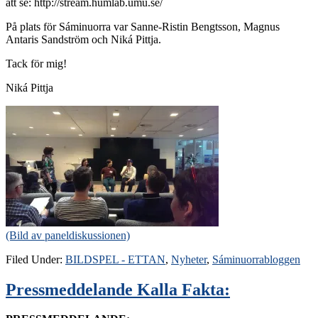
att se: http://stream.humlab.umu.se/
På plats för Sáminuorra var Sanne-Ristin Bengtsson, Magnus
Antaris Sandström och Niká Pittja.
Tack för mig!
Niká Pittja
(Bild av paneldiskussionen)
Filed Under:
BILDSPEL - ETTAN
,
Nyheter
,
Sáminuorrabloggen
Pressmeddelande Kalla Fakta: