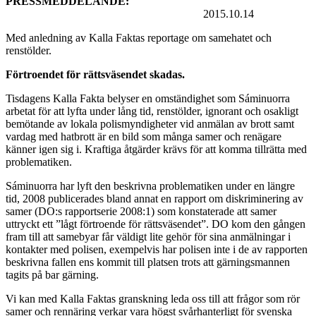
PRESSMEDDELANDE:
2015.10.14
Med anledning av Kalla Faktas reportage om samehatet och
renstölder.
Förtroendet för rättsväsendet skadas.
Tisdagens Kalla Fakta belyser en omständighet som Sáminuorra
arbetat för att lyfta under lång tid, renstölder, ignorant och osakligt
bemötande av lokala polismyndigheter vid anmälan av brott samt
vardag med hatbrott är en bild som många samer och renägare
känner igen sig i. Kraftiga åtgärder krävs för att komma tillrätta med
problematiken.
Sáminuorra har lyft den beskrivna problematiken under en längre
tid, 2008 publicerades bland annat en rapport om diskriminering av
samer (DO:s rapportserie 2008:1) som konstaterade att samer
uttryckt ett ”lågt förtroende för rättsväsendet”. DO kom den gången
fram till att samebyar får väldigt lite gehör för sina anmälningar i
kontakter med polisen, exempelvis har polisen inte i de av rapporten
beskrivna fallen ens kommit till platsen trots att gärningsmannen
tagits på bar gärning.
Vi kan med Kalla Faktas granskning leda oss till att frågor som rör
samer och rennäring verkar vara högst svårhanterligt för svenska