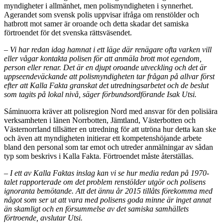
myndigheter i allmänhet, men polismyndigheten i synnerhet.
Agerandet som svensk polis uppvisar ifråga om renstölder och
hatbrott mot samer är oroande och detta skadar det samiska
förtroendet för det svenska rättsväsendet.
– Vi har redan idag hamnat i ett läge där renägare ofta varken vill
eller vågar kontakta polisen för att anmäla brott mot egendom,
person eller renar. Det är en djupt oroande utveckling och det är
uppseendeväckande att polismyndigheten tar frågan på allvar först
efter att Kalla Fakta granskat det utredningsarbetet och de beslut
som tagits på lokal nivå, säger förbundsordförande Isak Utsi.
Sáminuorra kräver att polisregion Nord med ansvar för den polisiära
verksamheten i länen Norrbotten, Jämtland, Västerbotten och
Västernorrland tillsätter en utredning för att utröna hur detta kan ske
och även att myndigheten initierar ett kompetenshöjande arbete
bland den personal som tar emot och utreder anmälningar av sådan
typ som beskrivs i Kalla Fakta. Förtroendet måste återställas.
– I ett av Kalla Faktas inslag kan vi se hur media redan på 1970-
talet rapporterade om det problem renstölder utgör och polisens
ignoranta bemötande. Att det ännu år 2015 tillåts förekomma med
något som ser ut att vara med polisens goda minne är inget annat
än skamligt och en försummelse av det samiska samhällets
förtroende, avslutar Utsi.