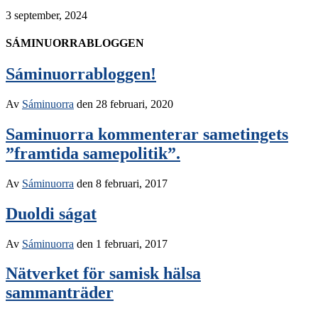
3 september, 2024
SÁMINUORRABLOGGEN
Sáminuorrabloggen!
Av
Sáminuorra
den
28 februari, 2020
Saminuorra kommenterar sametingets
”framtida samepolitik”.
Av
Sáminuorra
den
8 februari, 2017
Duoldi ságat
Av
Sáminuorra
den
1 februari, 2017
Nätverket för samisk hälsa
sammanträder