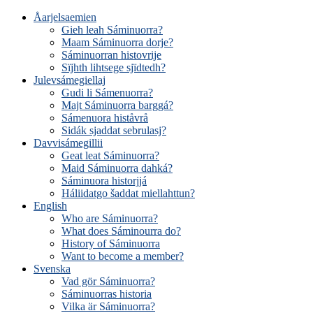
Åarjelsaemien
Gieh leah Sáminuorra?
Maam Sáminuorra dorje?
Sáminuorran histovrije
Sïjhth lihtsege sjïdtedh?
Julevsámegiellaj
Gudi li Sámenuorra?
Majt Sáminuorra barggá?
Sámenuora histåvrå
Sidák sjaddat sebrulasj?
Davvisámegillii
Geat leat Sáminuorra?
Maid Sáminuorra dahká?
Sáminuora historjjá
Háliidatgo šaddat miellahttun?
English
Who are Sáminuorra?
What does Sáminourra do?
History of Sáminuorra
Want to become a member?
Svenska
Vad gör Sáminuorra?
Sáminuorras historia
Vilka är Sáminuorra?