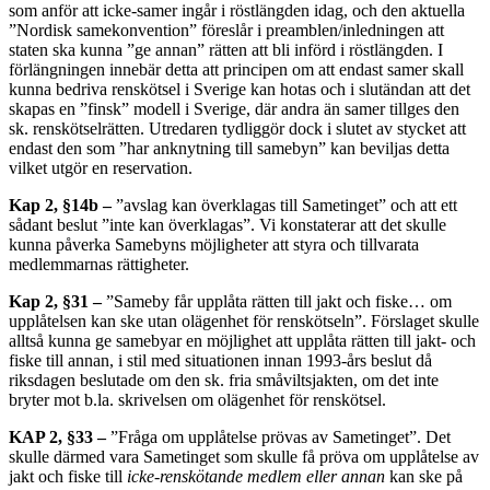
som anför att icke-samer ingår i röstlängden idag, och den aktuella
”Nordisk samekonvention” föreslår i preamblen/inledningen att
staten ska kunna ”ge annan” rätten att bli införd i röstlängden. I
förlängningen innebär detta att principen om att endast samer skall
kunna bedriva renskötsel i Sverige kan hotas och i slutändan att det
skapas en ”finsk” modell i Sverige, där andra än samer tillges den
sk. renskötselrätten. Utredaren tydliggör dock i slutet av stycket att
endast den som ”har anknytning till samebyn” kan beviljas detta
vilket utgör en reservation.
Kap 2, §14b –
”avslag kan överklagas till Sametinget” och att ett
sådant beslut ”inte kan överklagas”. Vi konstaterar att det skulle
kunna påverka Samebyns möjligheter att styra och tillvarata
medlemmarnas rättigheter.
Kap 2, §31 –
”Sameby får upplåta rätten till jakt och fiske… om
upplåtelsen kan ske utan olägenhet för renskötseln”. Förslaget skulle
alltså kunna ge samebyar en möjlighet att upplåta rätten till jakt- och
fiske till annan, i stil med situationen innan 1993-års beslut då
riksdagen beslutade om den sk. fria småviltsjakten, om det inte
bryter mot b.la. skrivelsen om olägenhet för renskötsel.
KAP 2, §33 –
”Fråga om upplåtelse prövas av Sametinget”. Det
skulle därmed vara Sametinget som skulle få pröva om upplåtelse av
jakt och fiske till
icke-renskötande medlem eller annan
kan ske på