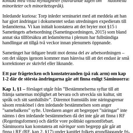
kontakt med vissa myndigheter (nuvarande lagen om nationella
minoriteter och minoritetsspråk).
Inledande kuriosa: Torp inleder seminariet med att meddela att han
har gjort ändringar i dokumentet sedan utredningen expedierats till
ledamöterna. Vi kan initialt konstatera att det bryter mot §15 i
Sametingets arbetsordning (Sametingsordningen, 2015) som bland
annat ska tillförsäkra att ledamöterna i plenum har fullständiga
handlingar att tillgå två veckor innan plenumets öppnande.
Sametinget har tidigare brutit mot denna del av arbetsordningen –
om det släpps igenom kommer man hänvisa till att det endast är små
korrektioner av skrivfel eller liknande.
Ett par frågetecken och konstateranden (på rak arm) om kap
1-2 där de största ändringarna går att finna enligt Sáminuorra:
Kap 1, §1 –
förslaget utgår från ”Bestämmelserna syftar till att
främja samernas möjlighet att bevara och utveckla sin kultur, sitt
språk och sitt samhällsliv”. Däremot framställs inte näringsgrenar
såsom renskötsel i den inledande bestämmelsen som anger
”samebalkens” syfte. Utredaren anger att begreppet ”näringar” inte
nämns i den inledande bestämmelsen då det inte går att finna i RF
(Regeringsformen) och därför vore politiskt ogenomförbart.
Sáminuorra kan konstatera att
näringar
som begrepp går går att
finna i RF (RF, kap 2, §17) under kapitlet folkets grundläggande fri-