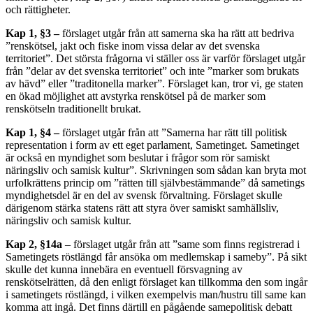
och rättigheter.
Kap 1, §3 –
förslaget utgår från att samerna ska ha rätt att bedriva
”renskötsel, jakt och fiske inom vissa delar av det svenska
territoriet”. Det största frågorna vi ställer oss är varför förslaget utgår
från ”delar av det svenska territoriet” och inte ”marker som brukats
av hävd” eller ”traditonella marker”. Förslaget kan, tror vi, ge staten
en ökad möjlighet att avstyrka renskötsel på de marker som
renskötseln traditionellt brukat.
Kap 1, §4 –
förslaget utgår från att ”Samerna har rätt till politisk
representation i form av ett eget parlament, Sametinget. Sametinget
är också en myndighet som beslutar i frågor som rör samiskt
näringsliv och samisk kultur”. Skrivningen som sådan kan bryta mot
urfolkrättens princip om ”rätten till självbestämmande” då sametings
myndighetsdel är en del av svensk förvaltning. Förslaget skulle
därigenom stärka statens rätt att styra över samiskt samhällsliv,
näringsliv och samisk kultur.
Kap 2, §14a
– förslaget utgår från att ”same som finns registrerad i
Sametingets röstlängd får ansöka om medlemskap i sameby”. På sikt
skulle det kunna innebära en eventuell försvagning av
renskötselrätten, då den enligt förslaget kan tillkomma den som ingår
i sametingets röstlängd, i vilken exempelvis man/hustru till same kan
komma att ingå. Det finns därtill en pågående samepolitisk debatt