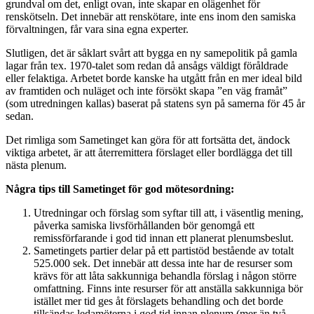
grundval om det, enligt ovan, inte skapar en olägenhet för
renskötseln. Det innebär att renskötare, inte ens inom den samiska
förvaltningen, får vara sina egna experter.
Slutligen, det är såklart svårt att bygga en ny samepolitik på gamla
lagar från tex. 1970-talet som redan då ansågs väldigt föråldrade
eller felaktiga. Arbetet borde kanske ha utgått från en mer ideal bild
av framtiden och nuläget och inte försökt skapa ”en väg framåt”
(som utredningen kallas) baserat på statens syn på samerna för 45 år
sedan.
Det rimliga som Sametinget kan göra för att fortsätta det, ändock
viktiga arbetet, är att återremittera förslaget eller bordlägga det till
nästa plenum.
Några tips till Sametinget för god mötesordning:
Utredningar och förslag som syftar till att, i väsentlig mening,
påverka samiska livsförhållanden bör genomgå ett
remissförfarande i god tid innan ett planerat plenumsbeslut.
Sametingets partier delar på ett partistöd bestående av totalt
525.000 sek. Det innebär att dessa inte har de resurser som
krävs för att låta sakkunniga behandla förslag i någon större
omfattning. Finns inte resurser för att anställa sakkunniga bör
istället mer tid ges åt förslagets behandling och det borde
tillsändas ledamöterna i god tid innan plenum (mer än två