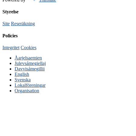
Styrelse
Site
Reseräkning
Policies
Integritet
Cookies
Åarjelsaemien
Julevsámegiellaj
Davvisámegillii
English
Svenska
Lokalföreningar
Organisation