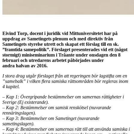
Eivind Torp, docent i juridik vid Mittuniversitetet har på
uppdrag av Sametingets plenum och med direktiv från
Sametingets styrelse utrett och skapat ett förslag till en sk.
”framtida samepolitik”. Förslaget presenterades vid ett (något
stormigt) miniseminarium i Tråante under onsdagen den 8
februari och utredarens arbetet påbörjades under
andra halvan av 2016.
I stora drag utgår förslaget från att regeringen bör lagstifta om en
”samebalk” i vilken flera samiska rättsområden bör regleras inom
4 kapitel.
– Kap 1: Övergripande bestämmelser om samernas rättigheter i
Sverige (Ej existerande).
– Kap 2: Bestämmelser om samisk renskötsel (nuvarande
rennäringslagen).
– Kap 3: Bestämmelser om Sametinget (nuvarande
sametingslagen).
– Kap 4: Bestämmelser om samernas rätt till att använda samiska i