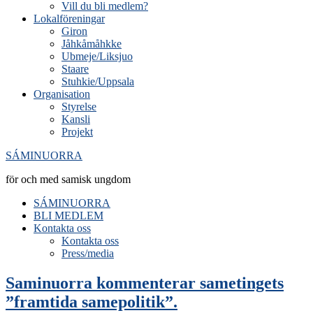
Vill du bli medlem?
Lokalföreningar
Giron
Jåhkåmåhkke
Ubmeje/Liksjuo
Staare
Stuhkie/Uppsala
Organisation
Styrelse
Kansli
Projekt
SÁMINUORRA
för och med samisk ungdom
SÁMINUORRA
BLI MEDLEM
Kontakta oss
Kontakta oss
Press/media
Saminuorra kommenterar sametingets
”framtida samepolitik”.